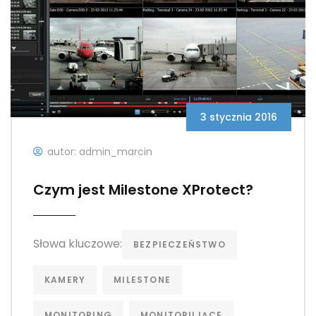
3 stycznia 2016
autor: admin_marcin
Czym jest Milestone XProtect?
Słowa kluczowe:
BEZPIECZEŃSTWO
KAMERY
MILESTONE
MONITORING
MONITORUJĄCE