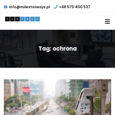
info@milestonesys.pl
+48 570 400 537
Tag:
ochrona